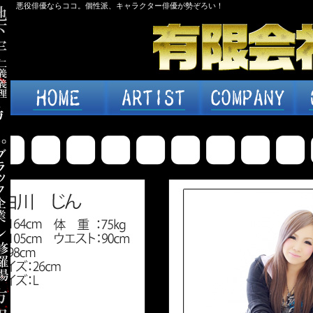
悪役俳優ならココ。個性派、キャラクター俳優が勢ぞろい！