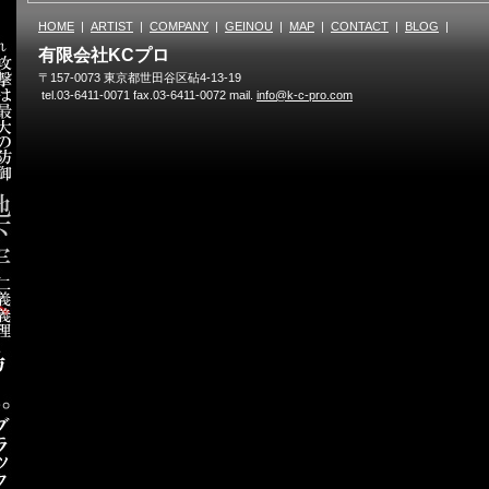
HOME
|
ARTIST
|
COMPANY
|
GEINOU
|
MAP
|
CONTACT
|
BLOG
|
有限会社KCプロ
〒157-0073 東京都世田谷区砧4-13-19
tel.03-6411-0071 fax.03-6411-0072 mail.
info@k-c-pro.com